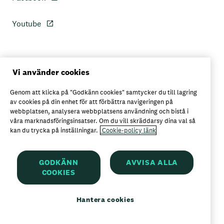
Youtube
Personuppgiftspolicy
Vi använder cookies
Genom att klicka på "Godkänn cookies" samtycker du till lagring
Axfoods integritetspolicy
av cookies på din enhet för att förbättra navigeringen på
webbplatsen, analysera webbplatsens användning och bistå i
våra marknadsföringsinsatser. Om du vill skräddarsy dina val så
kan du trycka på inställningar.
Cookie-policy länk
Här kan du köpa Garant
GODKÄNN
AVVISA ALLA
COOKIES
Garant är ett registrerat varumärke för
Axfood AB
Hantera cookies