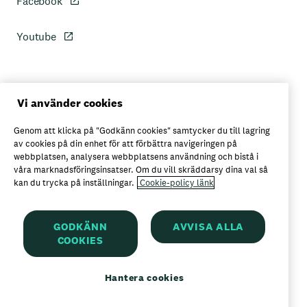
Facebook
Youtube
Personuppgiftspolicy
Vi använder cookies
Genom att klicka på "Godkänn cookies" samtycker du till lagring
Axfoods integritetspolicy
av cookies på din enhet för att förbättra navigeringen på
webbplatsen, analysera webbplatsens användning och bistå i
våra marknadsföringsinsatser. Om du vill skräddarsy dina val så
kan du trycka på inställningar.
Cookie-policy länk
Här kan du köpa Garant
GODKÄNN
AVVISA ALLA
COOKIES
Garant är ett registrerat varumärke för
Axfood AB
Hantera cookies