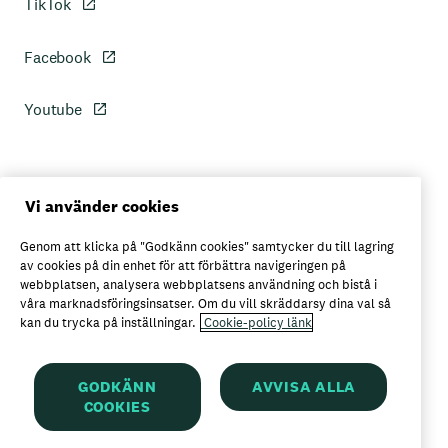
TikTok
Facebook
Youtube
Personuppgiftspolicy
Vi använder cookies
Genom att klicka på "Godkänn cookies" samtycker du till lagring
Axfoods integritetspolicy
av cookies på din enhet för att förbättra navigeringen på
webbplatsen, analysera webbplatsens användning och bistå i
våra marknadsföringsinsatser. Om du vill skräddarsy dina val så
kan du trycka på inställningar.
Cookie-policy länk
Här kan du köpa Garant
GODKÄNN
AVVISA ALLA
COOKIES