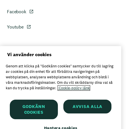
Facebook
Youtube
Personuppgiftspolicy
Vi använder cookies
Genom att klicka på "Godkänn cookies" samtycker du till lagring
Axfoods integritetspolicy
av cookies på din enhet för att förbättra navigeringen på
webbplatsen, analysera webbplatsens användning och bistå i
våra marknadsföringsinsatser. Om du vill skräddarsy dina val så
kan du trycka på inställningar.
Cookie-policy länk
Här kan du köpa Garant
GODKÄNN
AVVISA ALLA
COOKIES
Garant är ett registrerat varumärke för
Axfood AB
Hantera cookies