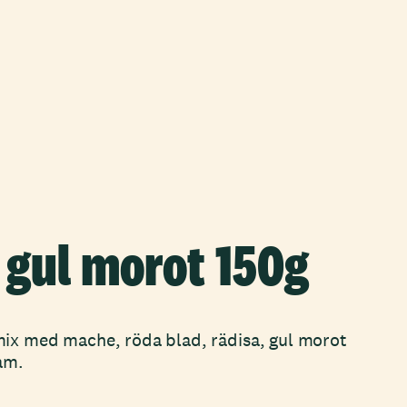
 gul morot 150g
ix med mache, röda blad, rädisa, gul morot
am.