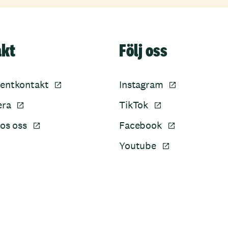
akt
Följ oss
entkontakt
Instagram
era
TikTok
os oss
Facebook
Youtube
Sidfot