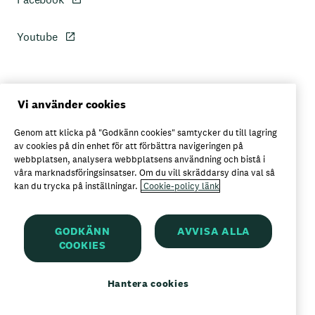
Youtube
Personuppgiftspolicy
Vi använder cookies
Genom att klicka på "Godkänn cookies" samtycker du till lagring
Axfoods integritetspolicy
av cookies på din enhet för att förbättra navigeringen på
webbplatsen, analysera webbplatsens användning och bistå i
våra marknadsföringsinsatser. Om du vill skräddarsy dina val så
kan du trycka på inställningar.
Cookie-policy länk
Här kan du köpa Garant
GODKÄNN
AVVISA ALLA
COOKIES
Garant är ett registrerat varumärke för
Axfood AB
Hantera cookies