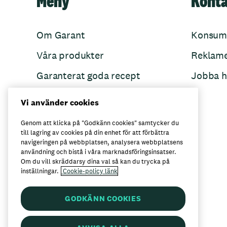
Meny
Kont
Om Garant
Konsum
Våra produkter
Reklam
Garanterat goda recept
Jobba h
Garant övertänker
Vi använder cookies
Folkets Minnen
Genom att klicka på "Godkänn cookies" samtycker du
till lagring av cookies på din enhet för att förbättra
navigeringen på webbplatsen, analysera webbplatsens
användning och bistå i våra marknadsföringsinsatser.
Här kan du köpa Garant
Om du vill skräddarsy dina val så kan du trycka på
inställningar.
Cookie-policy länk
GODKÄNN COOKIES