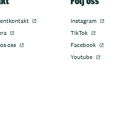
akt
Följ oss
entkontakt
Instagram
era
TikTok
os oss
Facebook
Youtube
Sidfot