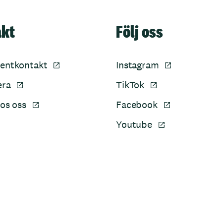
akt
Följ oss
entkontakt
Instagram
era
TikTok
os oss
Facebook
Youtube
Sidfot