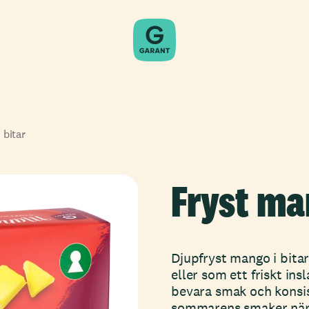
 bitar
Fryst man
Djupfryst mango i bitar
eller som ett friskt ins
bevara smak och konsist
sommarens smaker nära