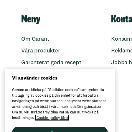
Meny
Kont
Om Garant
Konsum
Våra produkter
Reklam
Garanterat goda recept
Jobba h
Garant övertänker
Vi använder cookies
Folkets Minnen
Genom att klicka på "Godkänn cookies" samtycker du
till lagring av cookies på din enhet för att förbättra
navigeringen på webbplatsen, analysera webbplatsens
användning och bistå i våra marknadsföringsinsatser.
Här kan du köpa Garant
Om du vill skräddarsy dina val så kan du trycka på
inställningar.
Cookie-policy länk