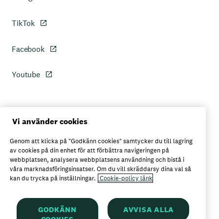
TikTok
Facebook
Youtube
Personuppgiftspolicy
Vi använder cookies
Genom att klicka på "Godkänn cookies" samtycker du till lagring
Axfoods integritetspolicy
av cookies på din enhet för att förbättra navigeringen på
webbplatsen, analysera webbplatsens användning och bistå i
våra marknadsföringsinsatser. Om du vill skräddarsy dina val så
kan du trycka på inställningar.
Cookie-policy länk
Här kan du köpa Garant
GODKÄNN
AVVISA ALLA