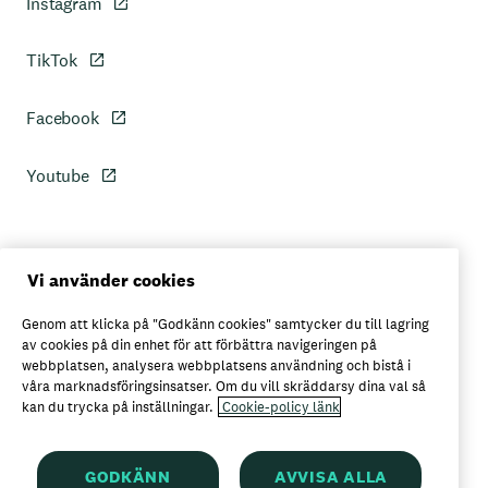
Instagram
TikTok
Facebook
Youtube
Personuppgiftspolicy
Vi använder cookies
Genom att klicka på "Godkänn cookies" samtycker du till lagring
Axfoods integritetspolicy
av cookies på din enhet för att förbättra navigeringen på
webbplatsen, analysera webbplatsens användning och bistå i
våra marknadsföringsinsatser. Om du vill skräddarsy dina val så
kan du trycka på inställningar.
Cookie-policy länk
Här kan du köpa Garant
GODKÄNN
AVVISA ALLA