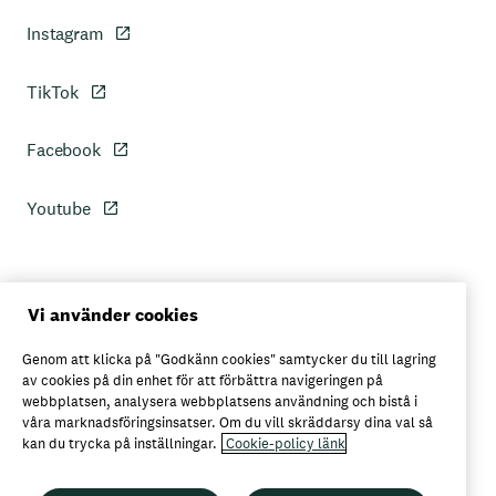
Instagram
TikTok
Facebook
Youtube
Personuppgiftspolicy
Vi använder cookies
Genom att klicka på "Godkänn cookies" samtycker du till lagring
Axfoods integritetspolicy
av cookies på din enhet för att förbättra navigeringen på
webbplatsen, analysera webbplatsens användning och bistå i
våra marknadsföringsinsatser. Om du vill skräddarsy dina val så
kan du trycka på inställningar.
Cookie-policy länk
Här kan du köpa Garant