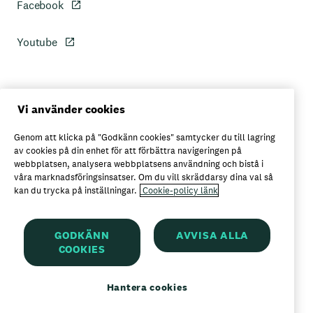
Facebook
Youtube
Personuppgiftspolicy
Vi använder cookies
Genom att klicka på "Godkänn cookies" samtycker du till lagring
Axfoods integritetspolicy
av cookies på din enhet för att förbättra navigeringen på
webbplatsen, analysera webbplatsens användning och bistå i
våra marknadsföringsinsatser. Om du vill skräddarsy dina val så
kan du trycka på inställningar.
Cookie-policy länk
Här kan du köpa Garant
GODKÄNN
AVVISA ALLA
COOKIES
Garant är ett registrerat varumärke för
Axfood AB
Hantera cookies