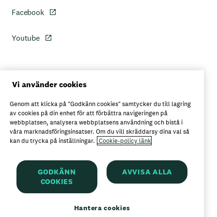
Facebook
Youtube
Personuppgiftspolicy
Vi använder cookies
Genom att klicka på "Godkänn cookies" samtycker du till lagring
Axfoods integritetspolicy
av cookies på din enhet för att förbättra navigeringen på
webbplatsen, analysera webbplatsens användning och bistå i
våra marknadsföringsinsatser. Om du vill skräddarsy dina val så
kan du trycka på inställningar.
Cookie-policy länk
Här kan du köpa Garant
GODKÄNN
AVVISA ALLA
COOKIES
Garant är ett registrerat varumärke för
Axfood AB
Hantera cookies