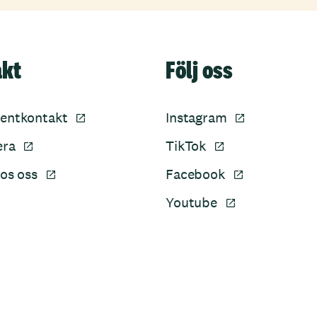
akt
Följ oss
entkontakt
Instagram
era
TikTok
os oss
Facebook
Youtube
Sidfot