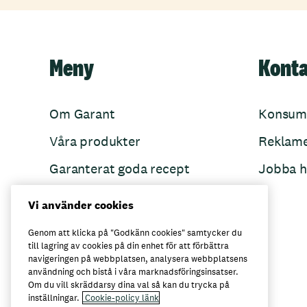
Meny
Kont
Om Garant
Konsum
Våra produkter
Reklam
Garanterat goda recept
Jobba h
Garant övertänker
Vi använder cookies
Folkets Minnen
Genom att klicka på "Godkänn cookies" samtycker du
till lagring av cookies på din enhet för att förbättra
navigeringen på webbplatsen, analysera webbplatsens
användning och bistå i våra marknadsföringsinsatser.
Här kan du köpa Garant
Om du vill skräddarsy dina val så kan du trycka på
inställningar.
Cookie-policy länk