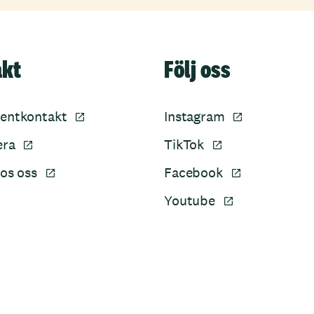
akt
Följ oss
entkontakt
Instagram
era
TikTok
os oss
Facebook
Youtube
Sidfot