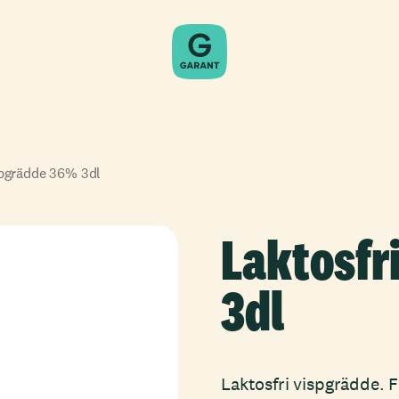
spgrädde 36% 3dl
Laktosfr
3dl
Laktosfri vispgrädde. F