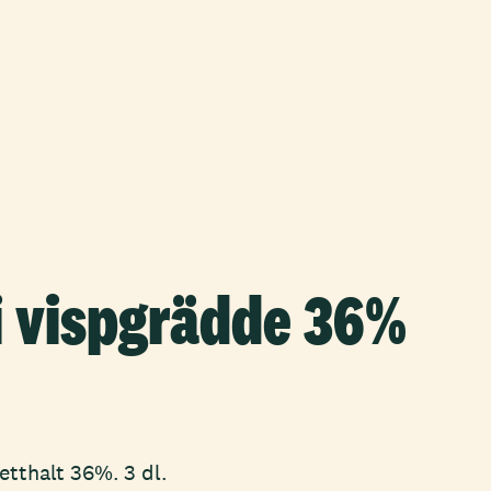
i vispgrädde 36%
etthalt 36%. 3 dl.