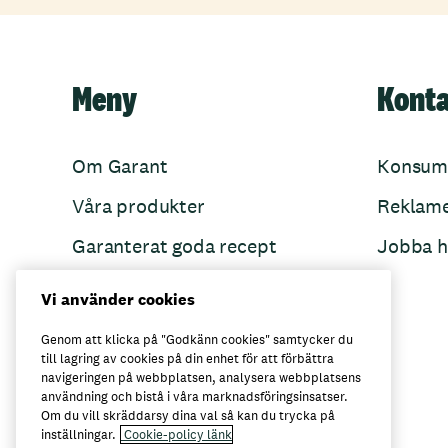
Meny
Kont
Om Garant
Konsum
Våra produkter
Reklam
Garanterat goda recept
Jobba h
Garant övertänker
Vi använder cookies
Folkets Minnen
Genom att klicka på "Godkänn cookies" samtycker du
till lagring av cookies på din enhet för att förbättra
navigeringen på webbplatsen, analysera webbplatsens
användning och bistå i våra marknadsföringsinsatser.
Här kan du köpa Garant
Om du vill skräddarsy dina val så kan du trycka på
inställningar.
Cookie-policy länk