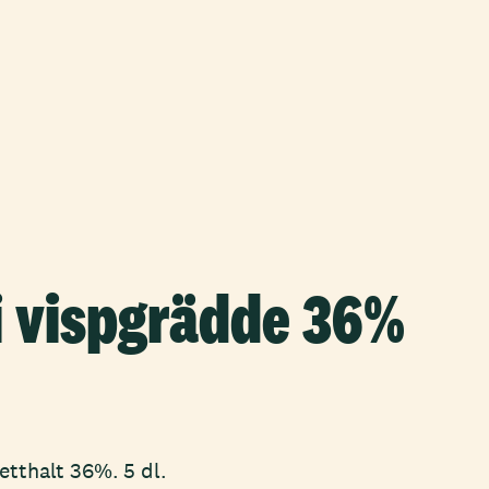
i vispgrädde 36%
etthalt 36%. 5 dl.