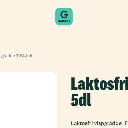
spgrädde 36% 5dl
Laktosfr
5dl
Laktosfri vispgrädde. F