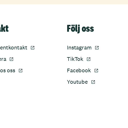
akt
Följ oss
entkontakt
Instagram
era
TikTok
os oss
Facebook
Youtube
Sidfot