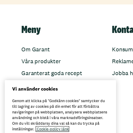
Meny
Kont
Om Garant
Konsum
Våra produkter
Reklam
Garanterat goda recept
Jobba h
Garant övertänker
Vi använder cookies
Folkets Minnen
Genom att klicka på "Godkänn cookies" samtycker du
till lagring av cookies på din enhet för att förbättra
navigeringen på webbplatsen, analysera webbplatsens
användning och bistå i våra marknadsföringsinsatser.
Här kan du köpa Garant
Om du vill skräddarsy dina val så kan du trycka på
inställningar.
Cookie-policy länk