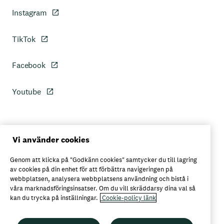
Instagram
TikTok
Facebook
Youtube
Personuppgiftspolicy
Vi använder cookies
Genom att klicka på "Godkänn cookies" samtycker du till lagring
Axfoods integritetspolicy
av cookies på din enhet för att förbättra navigeringen på
webbplatsen, analysera webbplatsens användning och bistå i
våra marknadsföringsinsatser. Om du vill skräddarsy dina val så
kan du trycka på inställningar.
Cookie-policy länk
Här kan du köpa Garant