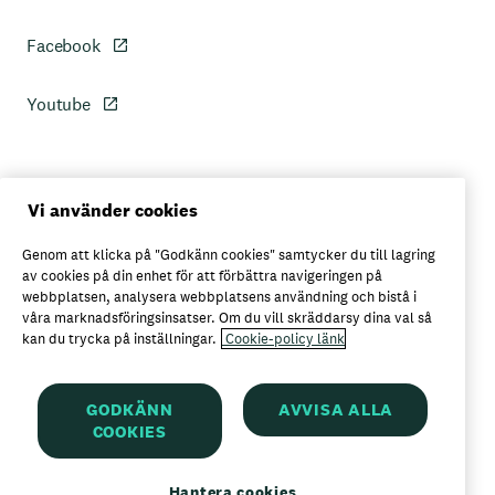
Facebook
Youtube
Personuppgiftspolicy
Vi använder cookies
Genom att klicka på "Godkänn cookies" samtycker du till lagring
Axfoods integritetspolicy
av cookies på din enhet för att förbättra navigeringen på
webbplatsen, analysera webbplatsens användning och bistå i
våra marknadsföringsinsatser. Om du vill skräddarsy dina val så
kan du trycka på inställningar.
Cookie-policy länk
Här kan du köpa Garant
GODKÄNN
AVVISA ALLA
COOKIES
Garant är ett registrerat varumärke för
Axfood AB
Hantera cookies