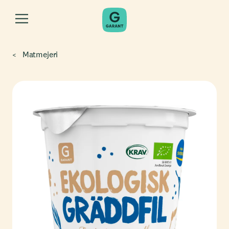
Matmejeri