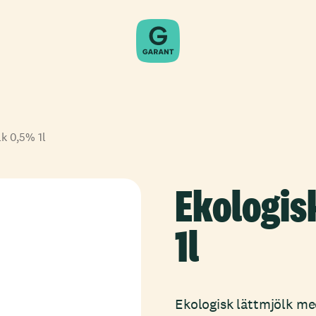
lk 0,5% 1l
Ekologis
1l
Ekologisk lättmjölk me