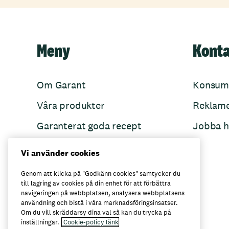
Meny
Kont
Om Garant
Konsum
Våra produkter
Reklam
Garanterat goda recept
Jobba h
Garant övertänker
Vi använder cookies
Folkets Minnen
Genom att klicka på "Godkänn cookies" samtycker du
till lagring av cookies på din enhet för att förbättra
navigeringen på webbplatsen, analysera webbplatsens
användning och bistå i våra marknadsföringsinsatser.
Här kan du köpa Garant
Om du vill skräddarsy dina val så kan du trycka på
inställningar.
Cookie-policy länk