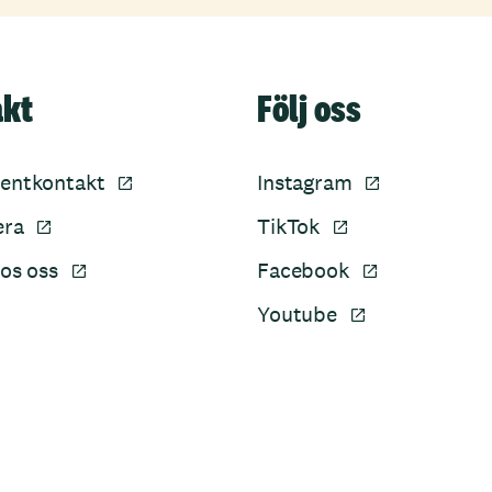
akt
Följ oss
entkontakt
Instagram
era
TikTok
os oss
Facebook
Youtube
Sidfot