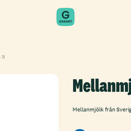
 1l
Mellanmjö
Mellanmjölk från Sverige