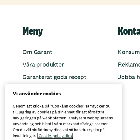
Meny
Kont
Om Garant
Konsum
Våra produkter
Reklam
Garanterat goda recept
Jobba h
Garant övertänker
Vi använder cookies
Folkets Minnen
Genom att klicka på "Godkänn cookies" samtycker du
till lagring av cookies på din enhet för att förbättra
navigeringen på webbplatsen, analysera webbplatsens
användning och bistå i våra marknadsföringsinsatser.
Här kan du köpa Garant
Om du vill skräddarsy dina val så kan du trycka på
inställningar.
Cookie-policy länk