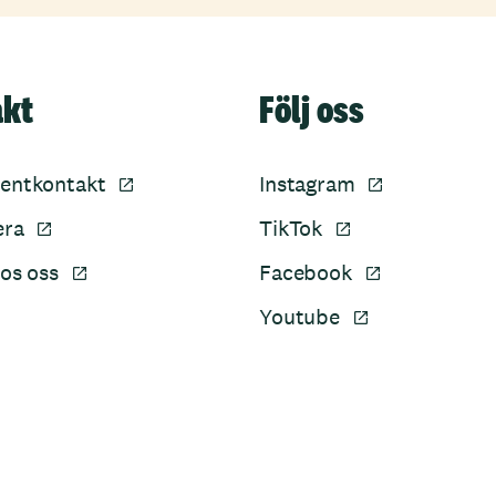
akt
Följ oss
entkontakt
Instagram
era
TikTok
os oss
Facebook
Youtube
Sidfot