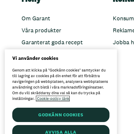
Om Garant
Konsum
Våra produkter
Reklam
Garanterat goda recept
Jobba h
Garant övertänker
Vi använder cookies
Folkets Minnen
Genom att klicka på "Godkänn cookies" samtycker du
till lagring av cookies på din enhet för att förbättra
navigeringen på webbplatsen, analysera webbplatsens
användning och bistå i våra marknadsföringsinsatser.
Här kan du köpa Garant
Om du vill skräddarsy dina val så kan du trycka på
inställningar.
Cookie-policy länk
GODKÄNN COOKIES
AVVISA ALLA