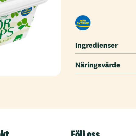
Ingredienser
Näringsvärde
akt
Följ oss