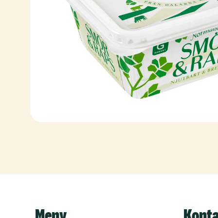
Meny
Kont