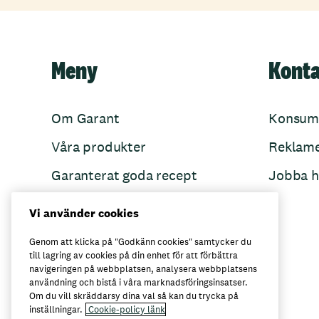
Meny
Kont
Om Garant
Konsum
Våra produkter
Reklam
Garanterat goda recept
Jobba h
Garant övertänker
Vi använder cookies
Folkets Minnen
Genom att klicka på "Godkänn cookies" samtycker du
till lagring av cookies på din enhet för att förbättra
navigeringen på webbplatsen, analysera webbplatsens
användning och bistå i våra marknadsföringsinsatser.
Här kan du köpa Garant
Om du vill skräddarsy dina val så kan du trycka på
inställningar.
Cookie-policy länk