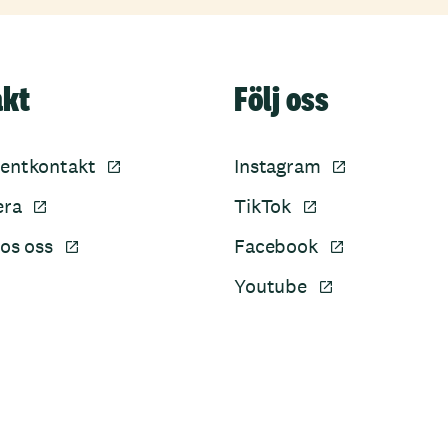
akt
Följ oss
entkontakt
Instagram
era
TikTok
os oss
Facebook
Youtube
Sidfot