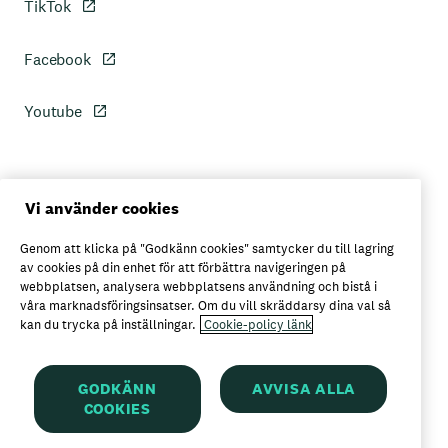
TikTok
Facebook
Youtube
Personuppgiftspolicy
Vi använder cookies
Genom att klicka på "Godkänn cookies" samtycker du till lagring
Axfoods integritetspolicy
av cookies på din enhet för att förbättra navigeringen på
webbplatsen, analysera webbplatsens användning och bistå i
våra marknadsföringsinsatser. Om du vill skräddarsy dina val så
kan du trycka på inställningar.
Cookie-policy länk
Här kan du köpa Garant
GODKÄNN
AVVISA ALLA
COOKIES