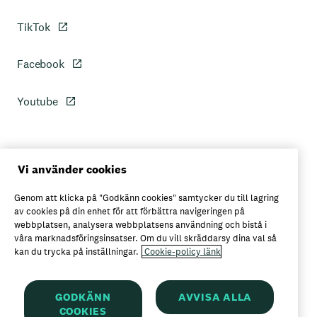
TikTok
Facebook
Youtube
Personuppgiftspolicy
Vi använder cookies
Genom att klicka på "Godkänn cookies" samtycker du till lagring
Axfoods integritetspolicy
av cookies på din enhet för att förbättra navigeringen på
webbplatsen, analysera webbplatsens användning och bistå i
våra marknadsföringsinsatser. Om du vill skräddarsy dina val så
kan du trycka på inställningar.
Cookie-policy länk
Här kan du köpa Garant
GODKÄNN
AVVISA ALLA
COOKIES