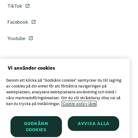
TikTok
Facebook
Youtube
Personuppgiftspolicy
Vi använder cookies
Genom att klicka på "Godkänn cookies" samtycker du till lagring
Axfoods integritetspolicy
av cookies på din enhet för att förbättra navigeringen på
webbplatsen, analysera webbplatsens användning och bistå i
våra marknadsföringsinsatser. Om du vill skräddarsy dina val så
kan du trycka på inställningar.
Cookie-policy länk
Här kan du köpa Garant
GODKÄNN
AVVISA ALLA
COOKIES