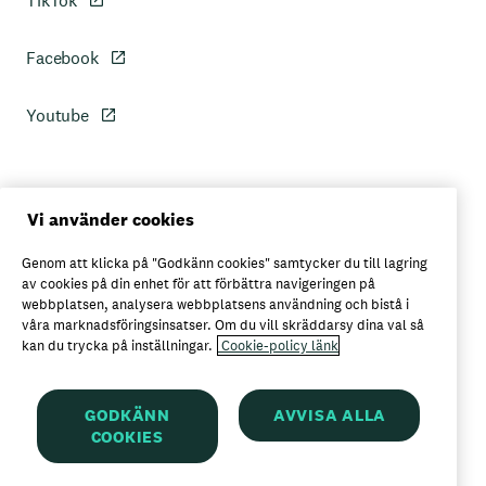
TikTok
Facebook
Youtube
Personuppgiftspolicy
Vi använder cookies
Genom att klicka på "Godkänn cookies" samtycker du till lagring
Axfoods integritetspolicy
av cookies på din enhet för att förbättra navigeringen på
webbplatsen, analysera webbplatsens användning och bistå i
våra marknadsföringsinsatser. Om du vill skräddarsy dina val så
kan du trycka på inställningar.
Cookie-policy länk
Här kan du köpa Garant
GODKÄNN
AVVISA ALLA
COOKIES