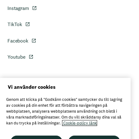
Instagram
TikTok
Facebook
Youtube
Personuppgiftspolicy
Vi använder cookies
Genom att klicka på "Godkänn cookies" samtycker du till lagring
Axfoods integritetspolicy
av cookies på din enhet för att förbättra navigeringen på
webbplatsen, analysera webbplatsens användning och bistå i
våra marknadsföringsinsatser. Om du vill skräddarsy dina val så
kan du trycka på inställningar.
Cookie-policy länk
Här kan du köpa Garant