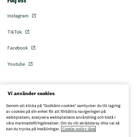
Följ oss
Instagram
TikTok
Facebook
Youtube
Personuppgiftspolicy
Vi använder cookies
Genom att klicka på "Godkänn cookies" samtycker du till lagring
Axfoods integritetspolicy
av cookies på din enhet för att förbättra navigeringen på
webbplatsen, analysera webbplatsens användning och bistå i
våra marknadsföringsinsatser. Om du vill skräddarsy dina val så
kan du trycka på inställningar.
Cookie-policy länk