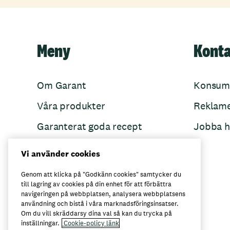
Meny
Kont
Om Garant
Konsum
Våra produkter
Reklam
Garanterat goda recept
Jobba h
Garant övertänker
Vi använder cookies
Folkets Minnen
Genom att klicka på "Godkänn cookies" samtycker du
till lagring av cookies på din enhet för att förbättra
navigeringen på webbplatsen, analysera webbplatsens
användning och bistå i våra marknadsföringsinsatser.
Här kan du köpa Garant
Om du vill skräddarsy dina val så kan du trycka på
inställningar.
Cookie-policy länk