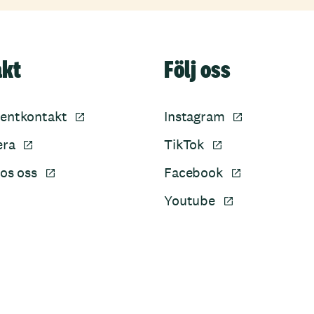
akt
Följ oss
entkontakt
Instagram
era
TikTok
os oss
Facebook
Youtube
Sidfot