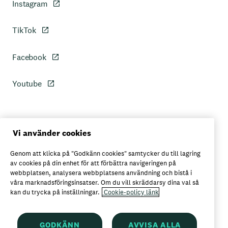
Instagram
TikTok
Facebook
Youtube
Personuppgiftspolicy
Vi använder cookies
Genom att klicka på "Godkänn cookies" samtycker du till lagring
Axfoods integritetspolicy
av cookies på din enhet för att förbättra navigeringen på
webbplatsen, analysera webbplatsens användning och bistå i
våra marknadsföringsinsatser. Om du vill skräddarsy dina val så
kan du trycka på inställningar.
Cookie-policy länk
Här kan du köpa Garant
GODKÄNN
AVVISA ALLA