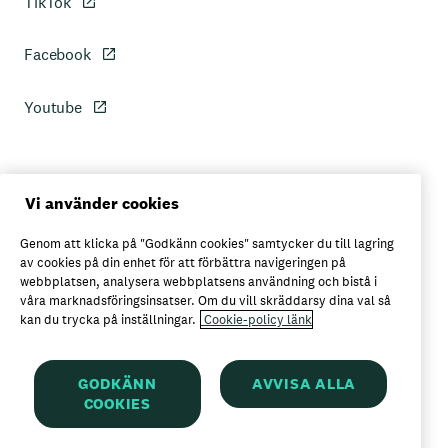
TikTok
Facebook
Youtube
Personuppgiftspolicy
Vi använder cookies
Genom att klicka på "Godkänn cookies" samtycker du till lagring
Axfoods integritetspolicy
av cookies på din enhet för att förbättra navigeringen på
webbplatsen, analysera webbplatsens användning och bistå i
våra marknadsföringsinsatser. Om du vill skräddarsy dina val så
kan du trycka på inställningar.
Cookie-policy länk
Här kan du köpa Garant
GODKÄNN
AVVISA ALLA
COOKIES