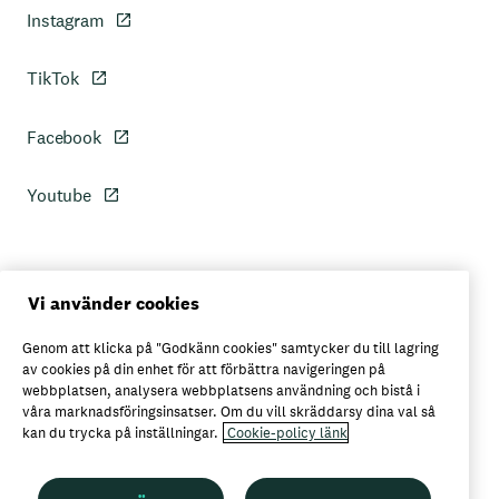
Instagram
TikTok
Facebook
Youtube
Personuppgiftspolicy
Vi använder cookies
Genom att klicka på "Godkänn cookies" samtycker du till lagring
Axfoods integritetspolicy
av cookies på din enhet för att förbättra navigeringen på
webbplatsen, analysera webbplatsens användning och bistå i
våra marknadsföringsinsatser. Om du vill skräddarsy dina val så
kan du trycka på inställningar.
Cookie-policy länk
Här kan du köpa Garant