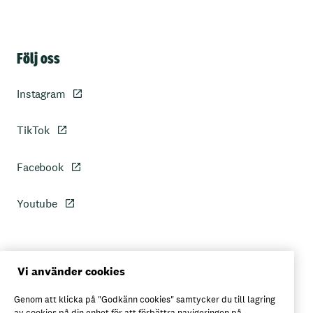
Sidfot
Följ oss
Instagram
TikTok
Facebook
Youtube
Personuppgiftspolicy
Vi använder cookies
Genom att klicka på "Godkänn cookies" samtycker du till lagring
Axfoods integritetspolicy
av cookies på din enhet för att förbättra navigeringen på