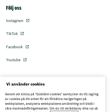
Sidfot
Följ oss
Instagram
TikTok
Facebook
Youtube
Personuppgiftspolicy
Vi använder cookies
Genom att klicka på "Godkänn cookies" samtycker du till lagring
Axfoods integritetspolicy
av cookies på din enhet för att förbättra navigeringen på
webbplatsen, analysera webbplatsens användning och bistå i
våra marknadsföringsinsatser. Om du vill skräddarsy dina val så