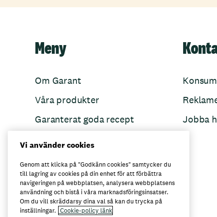
Meny
Kont
Om Garant
Konsum
Våra produkter
Reklam
Garanterat goda recept
Jobba h
Garant övertänker
Vi använder cookies
Folkets Minnen
Genom att klicka på "Godkänn cookies" samtycker du
till lagring av cookies på din enhet för att förbättra
navigeringen på webbplatsen, analysera webbplatsens
användning och bistå i våra marknadsföringsinsatser.
Här kan du köpa Garant
Om du vill skräddarsy dina val så kan du trycka på
inställningar.
Cookie-policy länk