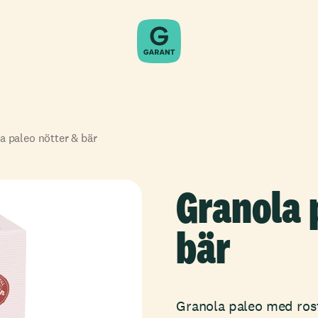
a paleo nötter & bär
Granola 
bär
Granola paleo med ros