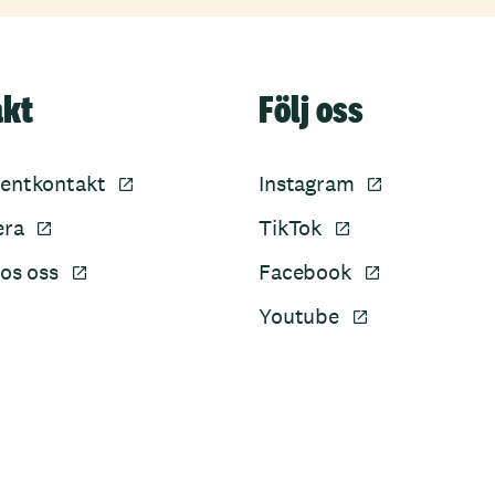
akt
Följ oss
entkontakt
Instagram
era
TikTok
os oss
Facebook
Youtube
Sidfot