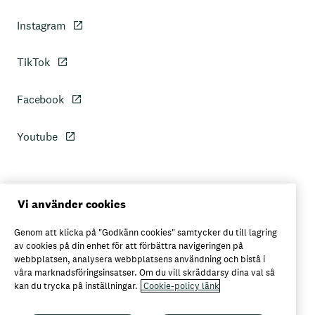
Instagram
TikTok
Facebook
Youtube
Personuppgiftspolicy
Vi använder cookies
Genom att klicka på "Godkänn cookies" samtycker du till lagring
Axfoods integritetspolicy
av cookies på din enhet för att förbättra navigeringen på
webbplatsen, analysera webbplatsens användning och bistå i
våra marknadsföringsinsatser. Om du vill skräddarsy dina val så
kan du trycka på inställningar.
Cookie-policy länk
Här kan du köpa Garant