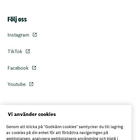
Sidfot
Följ oss
Instagram
TikTok
Facebook
Youtube
Personuppgiftspolicy
Vi använder cookies
Genom att klicka på "Godkänn cookies" samtycker du till lagring
Axfoods integritetspolicy
av cookies på din enhet för att förbättra navigeringen på
webbplatsen, analysera webbplatsens användning och bistå i