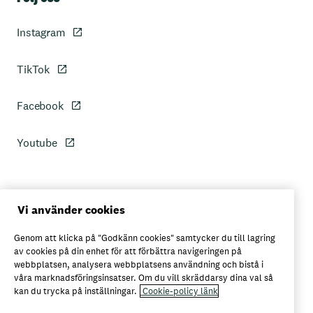
Instagram
TikTok
Facebook
Youtube
Personuppgiftspolicy
Vi använder cookies
Genom att klicka på "Godkänn cookies" samtycker du till lagring
Axfoods integritetspolicy
av cookies på din enhet för att förbättra navigeringen på
webbplatsen, analysera webbplatsens användning och bistå i
våra marknadsföringsinsatser. Om du vill skräddarsy dina val så
kan du trycka på inställningar.
Cookie-policy länk