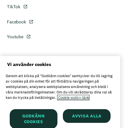
TikTok
Facebook
Youtube
Personuppgiftspolicy
Vi använder cookies
Genom att klicka på "Godkänn cookies" samtycker du till lagring
Axfoods integritetspolicy
av cookies på din enhet för att förbättra navigeringen på
webbplatsen, analysera webbplatsens användning och bistå i
våra marknadsföringsinsatser. Om du vill skräddarsy dina val så
kan du trycka på inställningar.
Cookie-policy länk
Här kan du köpa Garant
GODKÄNN
AVVISA ALLA
COOKIES