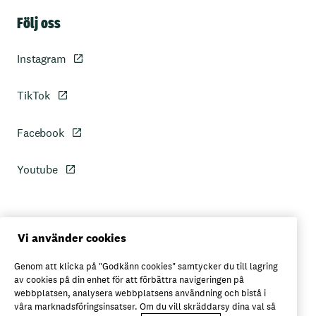
Sidfot
Följ oss
Instagram
TikTok
Facebook
Youtube
Personuppgiftspolicy
Vi använder cookies
Genom att klicka på "Godkänn cookies" samtycker du till lagring
Axfoods integritetspolicy
av cookies på din enhet för att förbättra navigeringen på
webbplatsen, analysera webbplatsens användning och bistå i
våra marknadsföringsinsatser. Om du vill skräddarsy dina val så