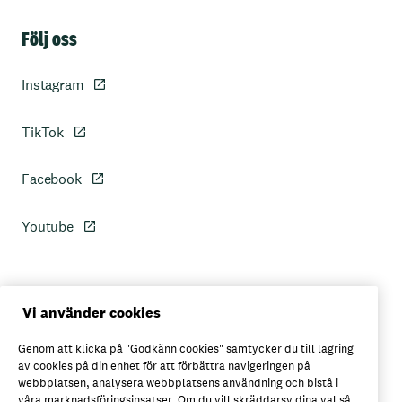
Sidfot
Följ oss
Instagram
TikTok
Facebook
Youtube
Personuppgiftspolicy
Vi använder cookies
Genom att klicka på "Godkänn cookies" samtycker du till lagring
Axfoods integritetspolicy
av cookies på din enhet för att förbättra navigeringen på
webbplatsen, analysera webbplatsens användning och bistå i
våra marknadsföringsinsatser. Om du vill skräddarsy dina val så