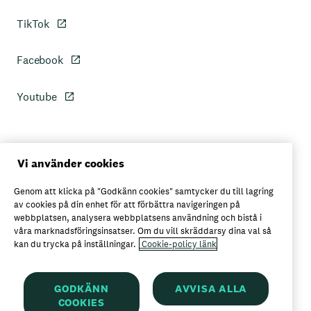
TikTok
Facebook
Youtube
Personuppgiftspolicy
Vi använder cookies
Genom att klicka på "Godkänn cookies" samtycker du till lagring
Axfoods integritetspolicy
av cookies på din enhet för att förbättra navigeringen på
webbplatsen, analysera webbplatsens användning och bistå i
våra marknadsföringsinsatser. Om du vill skräddarsy dina val så
kan du trycka på inställningar.
Cookie-policy länk
Här kan du köpa Garant
GODKÄNN
AVVISA ALLA
COOKIES