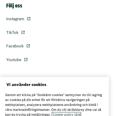
Sidfot
Följ oss
Instagram
TikTok
Facebook
Youtube
Personuppgiftspolicy
Vi använder cookies
Genom att klicka på "Godkänn cookies" samtycker du till lagring
Axfoods integritetspolicy
av cookies på din enhet för att förbättra navigeringen på
webbplatsen, analysera webbplatsens användning och bistå i
våra marknadsföringsinsatser. Om du vill skräddarsy dina val så
kan du trycka på inställningar.
Cookie-policy länk