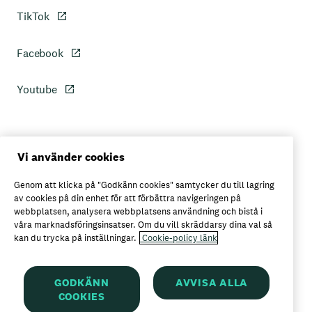
TikTok
Facebook
Youtube
Personuppgiftspolicy
Vi använder cookies
Genom att klicka på "Godkänn cookies" samtycker du till lagring
Axfoods integritetspolicy
av cookies på din enhet för att förbättra navigeringen på
webbplatsen, analysera webbplatsens användning och bistå i
våra marknadsföringsinsatser. Om du vill skräddarsy dina val så
kan du trycka på inställningar.
Cookie-policy länk
Här kan du köpa Garant
GODKÄNN
AVVISA ALLA
COOKIES