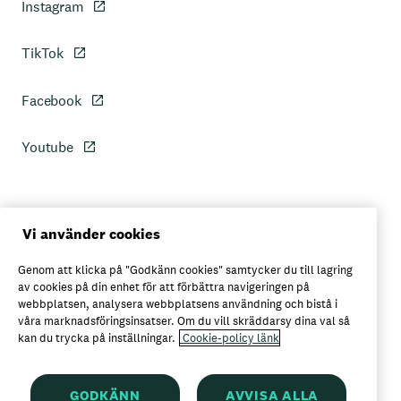
Instagram
TikTok
Facebook
Youtube
Personuppgiftspolicy
Vi använder cookies
Genom att klicka på "Godkänn cookies" samtycker du till lagring
Axfoods integritetspolicy
av cookies på din enhet för att förbättra navigeringen på
webbplatsen, analysera webbplatsens användning och bistå i
våra marknadsföringsinsatser. Om du vill skräddarsy dina val så
kan du trycka på inställningar.
Cookie-policy länk
Här kan du köpa Garant
GODKÄNN
AVVISA ALLA