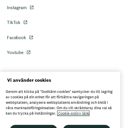
Instagram
TikTok
Facebook
Youtube
Personuppgiftspolicy
Vi använder cookies
Genom att klicka på "Godkänn cookies" samtycker du till lagring
Axfoods integritetspolicy
av cookies på din enhet för att förbättra navigeringen på
webbplatsen, analysera webbplatsens användning och bistå i
våra marknadsföringsinsatser. Om du vill skräddarsy dina val så
kan du trycka på inställningar.
Cookie-policy länk
Här kan du köpa Garant