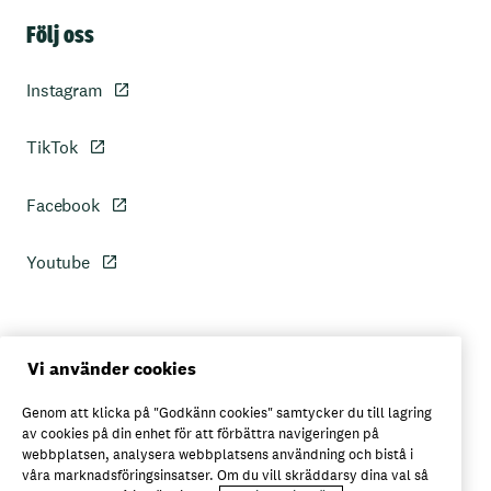
Sidfot
Följ oss
Instagram
TikTok
Facebook
Youtube
Personuppgiftspolicy
Vi använder cookies
Genom att klicka på "Godkänn cookies" samtycker du till lagring
Axfoods integritetspolicy
av cookies på din enhet för att förbättra navigeringen på
webbplatsen, analysera webbplatsens användning och bistå i
våra marknadsföringsinsatser. Om du vill skräddarsy dina val så