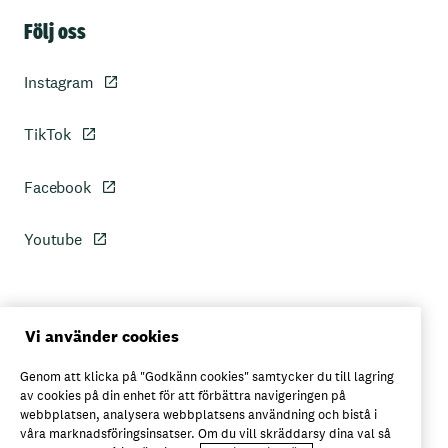
Sidfot
Följ oss
Instagram
TikTok
Facebook
Youtube
Personuppgiftspolicy
Vi använder cookies
Genom att klicka på "Godkänn cookies" samtycker du till lagring
Axfoods integritetspolicy
av cookies på din enhet för att förbättra navigeringen på
webbplatsen, analysera webbplatsens användning och bistå i
våra marknadsföringsinsatser. Om du vill skräddarsy dina val så