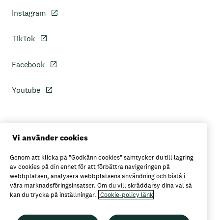
Instagram
TikTok
Facebook
Youtube
Personuppgiftspolicy
Vi använder cookies
Genom att klicka på "Godkänn cookies" samtycker du till lagring
Axfoods integritetspolicy
av cookies på din enhet för att förbättra navigeringen på
webbplatsen, analysera webbplatsens användning och bistå i
våra marknadsföringsinsatser. Om du vill skräddarsy dina val så
kan du trycka på inställningar.
Cookie-policy länk
Här kan du köpa Garant