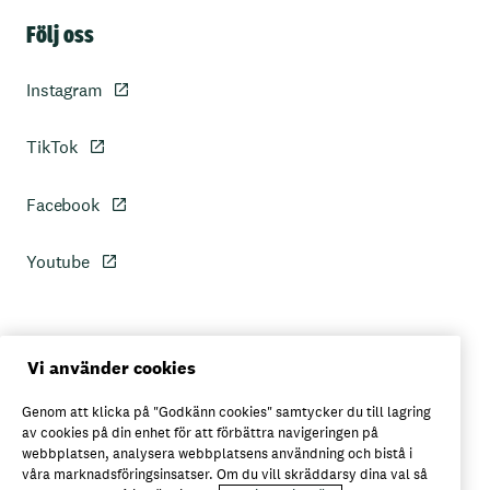
Sidfot
Följ oss
Instagram
TikTok
Facebook
Youtube
Personuppgiftspolicy
Vi använder cookies
Genom att klicka på "Godkänn cookies" samtycker du till lagring
Axfoods integritetspolicy
av cookies på din enhet för att förbättra navigeringen på
webbplatsen, analysera webbplatsens användning och bistå i
våra marknadsföringsinsatser. Om du vill skräddarsy dina val så